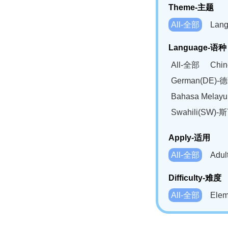
Theme-主题
All-全部
Lan
Language-语种
All-全部
Chi
German(DE)-
Bahasa Mela
Swahili(SW
Apply-适用
All-全部
Adu
Difficulty-难度
All-全部
Ele