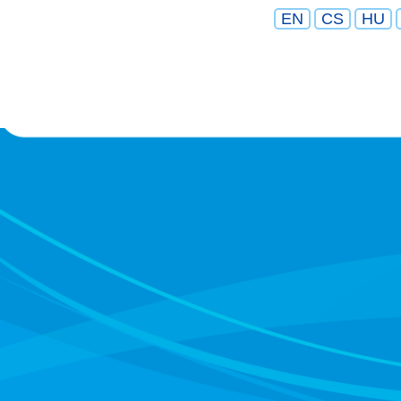
EN
CS
HU