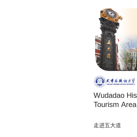
Wudadao Hist
Tourism Area
走进五大道