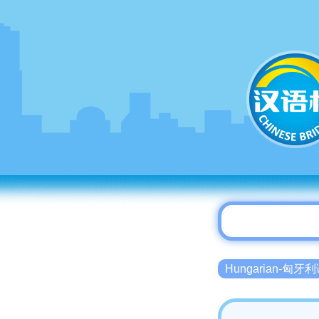
Hungarian-匈牙