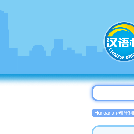
Hungarian-匈牙