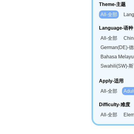
Theme-主题
All-全部
Lan
Language-语种
All-全部
Chi
German(DE)-
Bahasa Mela
Swahili(SW
Apply-适用
All-全部
Adu
Difficulty-难度
All-全部
Ele