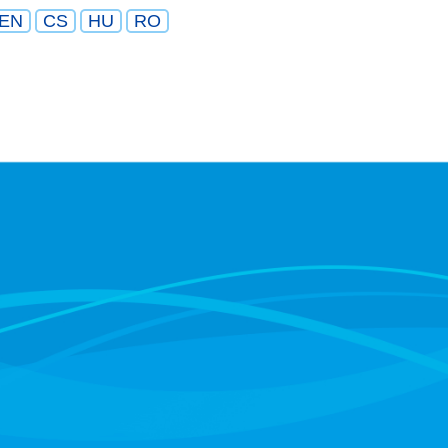
EN
CS
HU
RO