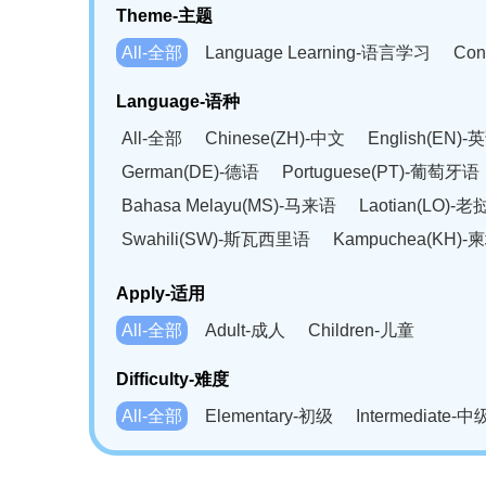
Theme-主题
All-全部
Language Learning-语言学习
Con
Language-语种
All-全部
Chinese(ZH)-中文
English(EN)-
German(DE)-德语
Portuguese(PT)-葡萄牙语
Bahasa Melayu(MS)-马来语
Laotian(LO)-
Swahili(SW)-斯瓦西里语
Kampuchea(KH)
Apply-适用
All-全部
Adult-成人
Children-儿童
Difficulty-难度
All-全部
Elementary-初级
Intermediate-中