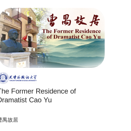
The Former Residence of
Dramatist Cao Yu
曹禺故居