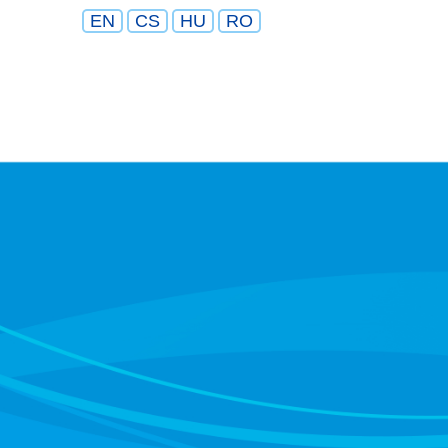
EN
CS
HU
RO