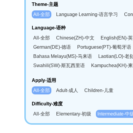
Theme-主题
All-全部
Language Learning-语言学习
Con
Language-语种
All-全部
Chinese(ZH)-中文
English(EN)-
German(DE)-德语
Portuguese(PT)-葡萄牙语
Bahasa Melayu(MS)-马来语
Laotian(LO)-
Swahili(SW)-斯瓦西里语
Kampuchea(KH)
Apply-适用
All-全部
Adult-成人
Children-儿童
Difficulty-难度
All-全部
Elementary-初级
Intermediate-中