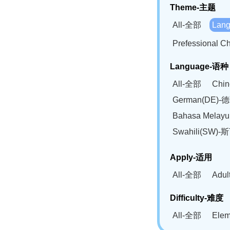
Theme-主题
All-全部
Lan
Prefessional
Language-语种
All-全部
Chi
German(DE)-
Bahasa Mela
Swahili(SW
Apply-适用
All-全部
Adu
Difficulty-难度
All-全部
Ele