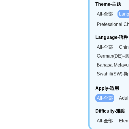
Theme-主题
All-全部
Lan
Prefessional
Language-语种
All-全部
Chi
German(DE)-
Bahasa Mela
Swahili(SW
Apply-适用
All-全部
Adu
Difficulty-难度
All-全部
Ele