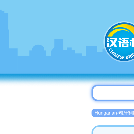
Hungarian-匈牙