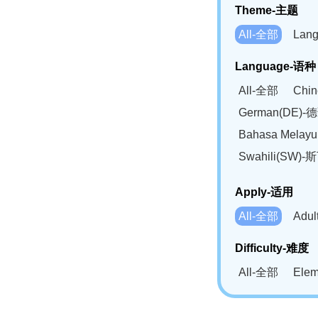
Theme-主题
All-全部
Lan
Language-语种
All-全部
Chi
German(DE)-
Bahasa Mela
Swahili(SW
Apply-适用
All-全部
Adu
Difficulty-难度
All-全部
Ele