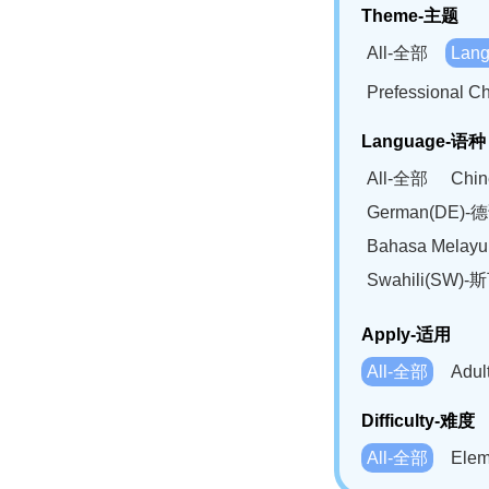
Theme-主题
All-全部
Lan
Prefessional
Language-语种
All-全部
Chi
German(DE)-
Bahasa Mela
Swahili(SW
Apply-适用
All-全部
Adu
Difficulty-难度
All-全部
Ele