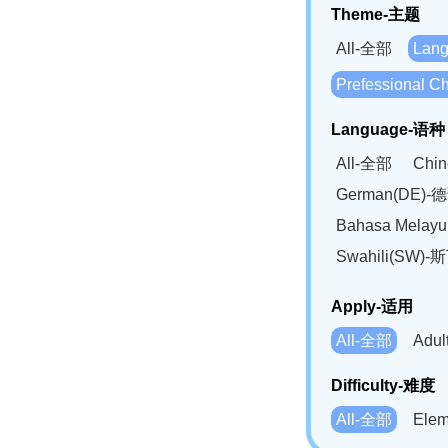
Theme-主题
All-全部
Lan
Prefessional
Language-语种
All-全部
Chi
German(DE)-
Bahasa Mela
Swahili(SW
Apply-适用
All-全部
Adu
Difficulty-难度
All-全部
Ele