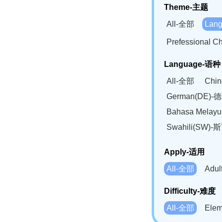
Theme-主题
All-全部
Lan
Prefessional
Language-语种
All-全部
Chi
German(DE)-
Bahasa Mela
Swahili(SW
Apply-适用
All-全部
Adu
Difficulty-难度
All-全部
Ele