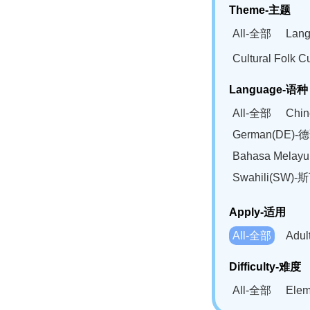
Theme-主题
All-全部
Lan
Cultural Fol
Language-语种
All-全部
Chi
German(DE)-
Bahasa Mela
Swahili(SW
Apply-适用
All-全部
Adu
Difficulty-难度
All-全部
Ele