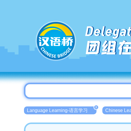
Delegat
团组
X
Language Learning-语言学习
Chinese L