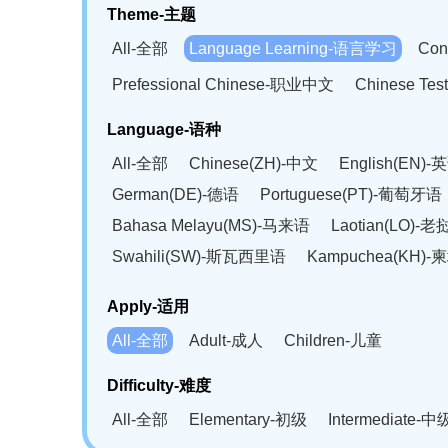
Theme-主题
All-全部
Language Learning-语言学习
Con
Prefessional Chinese-职业中文
Chinese T
Language-语种
All-全部
Chinese(ZH)-中文
English(EN)-
German(DE)-德语
Portuguese(PT)-葡萄牙语
Bahasa Melayu(MS)-马来语
Laotian(LO)-
Swahili(SW)-斯瓦西里语
Kampuchea(KH)
Apply-适用
All-全部
Adult-成人
Children-儿童
Difficulty-难度
All-全部
Elementary-初级
Intermediate-中