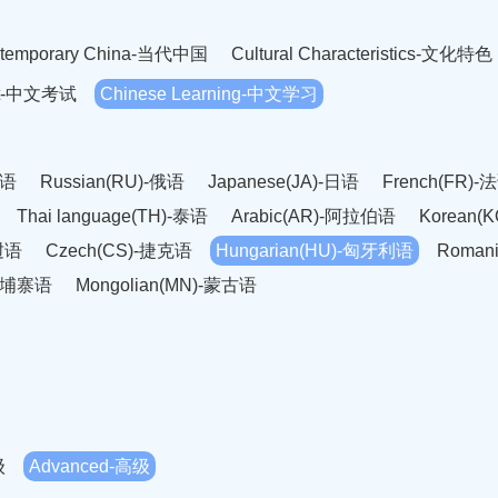
temporary China-当代中国
Cultural Characteristics-文化特色
est-中文考试
Chinese Learning-中文学习
英语
Russian(RU)-俄语
Japanese(JA)-日语
French(FR)-
Thai language(TH)-泰语
Arabic(AR)-阿拉伯语
Korean(
老挝语
Czech(CS)-捷克语
Hungarian(HU)-匈牙利语
Roman
-柬埔寨语
Mongolian(MN)-蒙古语
级
Advanced-高级