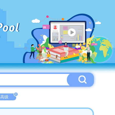
Pool
X
d-高级