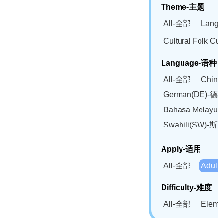
Theme-主题
All-全部
Lan
Cultural Fol
Language-语种
All-全部
Chi
German(DE)-
Bahasa Mela
Swahili(SW
Apply-适用
All-全部
Adu
Difficulty-难度
All-全部
Ele