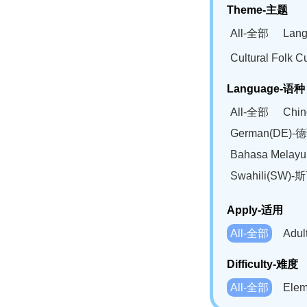
Theme-主题
All-全部
Lan
Cultural Fol
Language-语种
All-全部
Chi
German(DE)-
Bahasa Mela
Swahili(SW
Apply-适用
All-全部
Adu
Difficulty-难度
All-全部
Ele