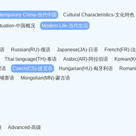
temporary China-当代中国
Cultural Characteristics-文化特色
Situation-中国概况
Modern Life-当代生活
英语
Russian(RU)-俄语
Japanese(JA)-日语
French(FR)-
Thai language(TH)-泰语
Arabic(AR)-阿拉伯语
Korean(
老挝语
Czech(CS)-捷克语
Hungarian(HU)-匈牙利语
Roman
-柬埔寨语
Mongolian(MN)-蒙古语
级
Advanced-高级