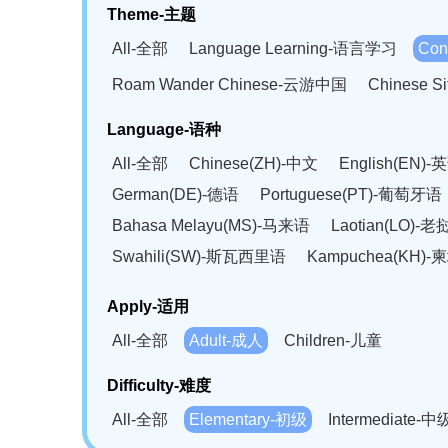
Theme-主题
All-全部
Language Learning-语言学习
Con
Roam Wander Chinese-云游中国
Chinese 
Language-语种
All-全部
Chinese(ZH)-中文
English(EN)-
German(DE)-德语
Portuguese(PT)-葡萄牙语
Bahasa Melayu(MS)-马来语
Laotian(LO)-
Swahili(SW)-斯瓦西里语
Kampuchea(KH)
Apply-适用
All-全部
Adult-成人
Children-儿童
Difficulty-难度
All-全部
Elementary-初级
Intermediate-中