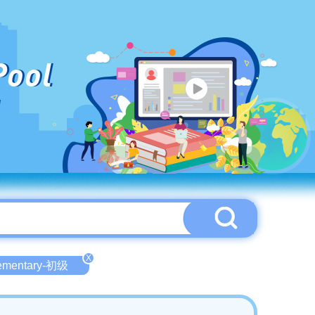
Pool
X
ementary-初级