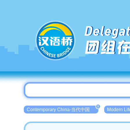
Delegat
团组
X
Contemporary China-当代中国
Modern L