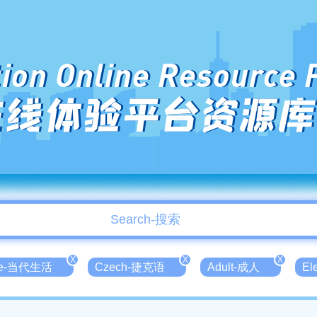
ion Online Resource 
在线体验平台资源库
X
X
X
ife-当代生活
Czech-捷克语
Adult-成人
El