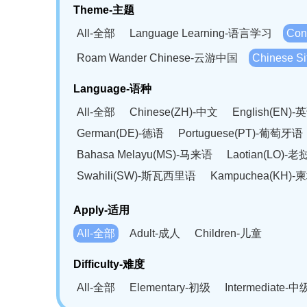
Theme-主题
All-全部
Language Learning-语言学习
Con
Roam Wander Chinese-云游中国
Chinese 
Language-语种
All-全部
Chinese(ZH)-中文
English(EN)-
German(DE)-德语
Portuguese(PT)-葡萄牙语
Bahasa Melayu(MS)-马来语
Laotian(LO)-
Swahili(SW)-斯瓦西里语
Kampuchea(KH)
Apply-适用
All-全部
Adult-成人
Children-儿童
Difficulty-难度
All-全部
Elementary-初级
Intermediate-中