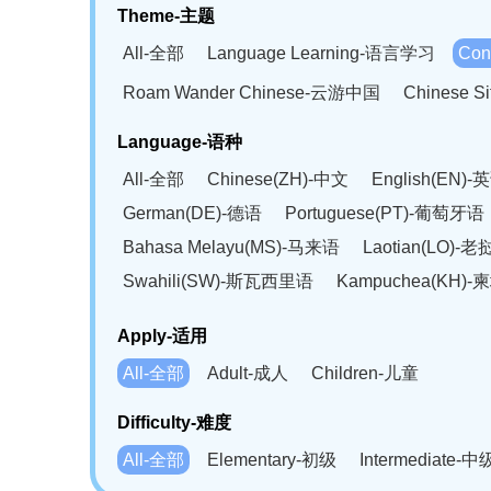
Theme-主题
All-全部
Language Learning-语言学习
Con
Roam Wander Chinese-云游中国
Chinese 
Language-语种
All-全部
Chinese(ZH)-中文
English(EN)-
German(DE)-德语
Portuguese(PT)-葡萄牙语
Bahasa Melayu(MS)-马来语
Laotian(LO)-
Swahili(SW)-斯瓦西里语
Kampuchea(KH)
Apply-适用
All-全部
Adult-成人
Children-儿童
Difficulty-难度
All-全部
Elementary-初级
Intermediate-中