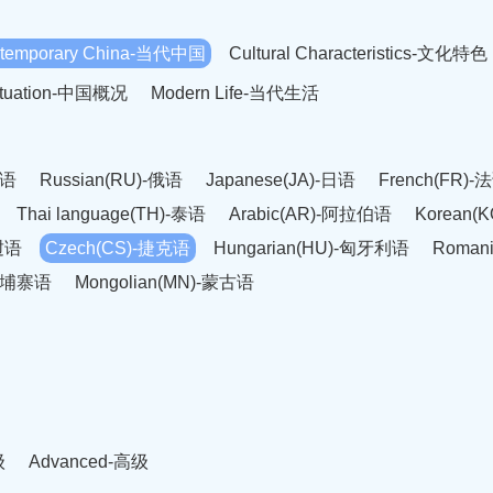
temporary China-当代中国
Cultural Characteristics-文化特色
Situation-中国概况
Modern Life-当代生活
英语
Russian(RU)-俄语
Japanese(JA)-日语
French(FR)-
Thai language(TH)-泰语
Arabic(AR)-阿拉伯语
Korean(
老挝语
Czech(CS)-捷克语
Hungarian(HU)-匈牙利语
Roman
-柬埔寨语
Mongolian(MN)-蒙古语
级
Advanced-高级