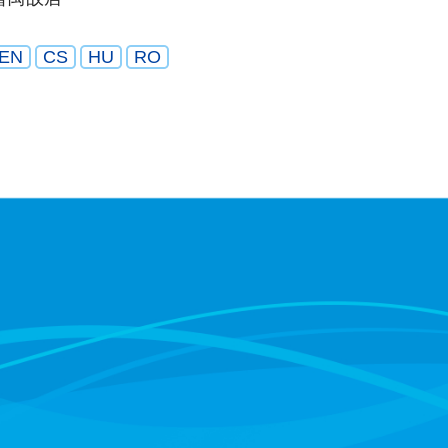
EN
CS
HU
RO