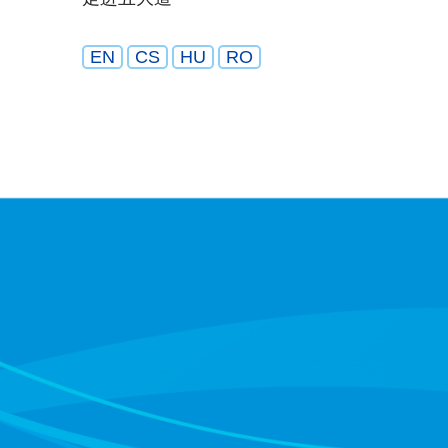
EN
CS
HU
RO