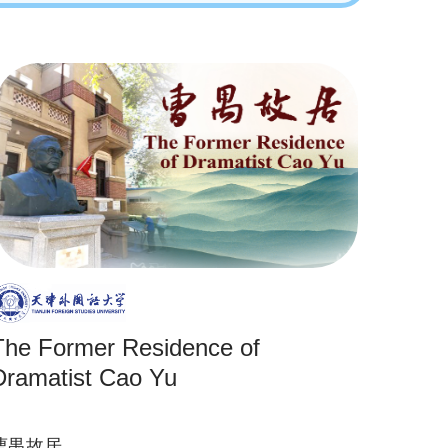
The Former Residence of
Dramatist Cao Yu
曹禺故居