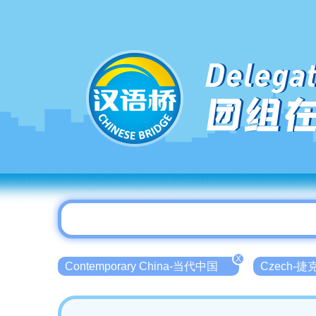
Delegat
团组
X
Contemporary China-当代中国
Czech-捷