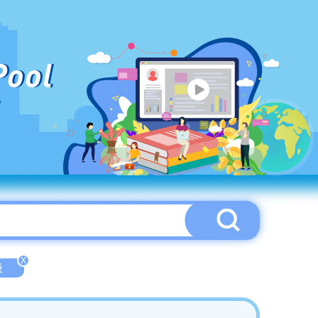
Pool
X
级