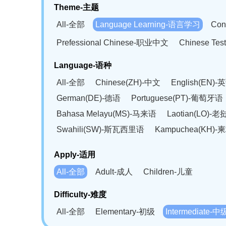
Theme-主题
All-全部
Language Learning-语言学习
Con
Prefessional Chinese-职业中文
Chinese T
Language-语种
All-全部
Chinese(ZH)-中文
English(EN)-
German(DE)-德语
Portuguese(PT)-葡萄牙语
Bahasa Melayu(MS)-马来语
Laotian(LO)-
Swahili(SW)-斯瓦西里语
Kampuchea(KH)
Apply-适用
All-全部
Adult-成人
Children-儿童
Difficulty-难度
All-全部
Elementary-初级
Intermediate-中