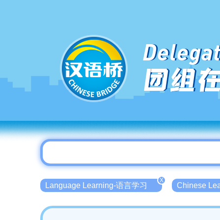
Delegat
团组
X
Language Learning-语言学习
Chinese L