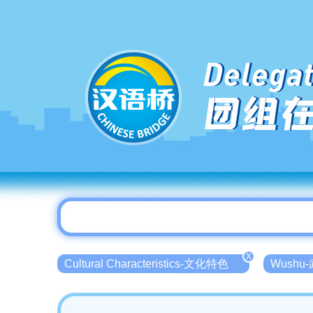
Delegat
团组
X
Cultural Characteristics-文化特色
Wushu