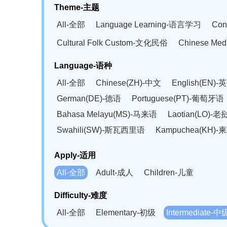
Theme-主题
All-全部
Language Learning-语言学习
Con
Cultural Folk Custom-文化民俗
Chinese Me
Language-语种
All-全部
Chinese(ZH)-中文
English(EN)-
German(DE)-德语
Portuguese(PT)-葡萄牙语
Bahasa Melayu(MS)-马来语
Laotian(LO)-
Swahili(SW)-斯瓦西里语
Kampuchea(KH)
Apply-适用
All-全部
Adult-成人
Children-儿童
Difficulty-难度
All-全部
Elementary-初级
Intermediate-中