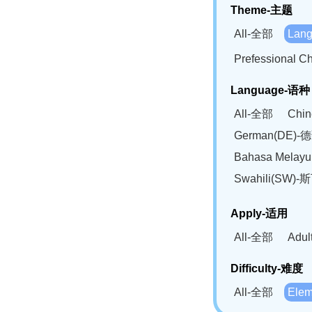
Theme-主题
All-全部
Lan
Prefessional
Language-语种
All-全部
Chi
German(DE)-
Bahasa Mela
Swahili(SW
Apply-适用
All-全部
Adu
Difficulty-难度
All-全部
Ele