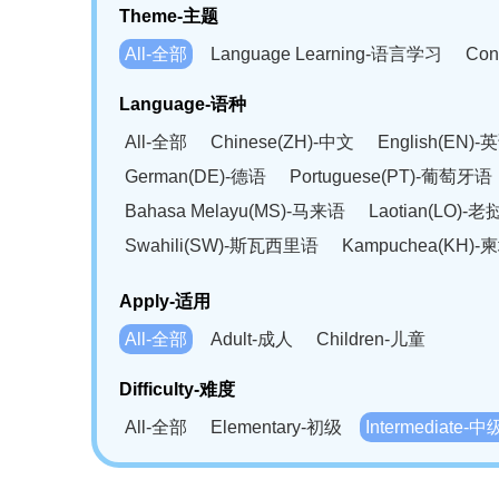
Theme-主题
All-全部
Language Learning-语言学习
Con
Language-语种
All-全部
Chinese(ZH)-中文
English(EN)-
German(DE)-德语
Portuguese(PT)-葡萄牙语
Bahasa Melayu(MS)-马来语
Laotian(LO)-
Swahili(SW)-斯瓦西里语
Kampuchea(KH)
Apply-适用
All-全部
Adult-成人
Children-儿童
Difficulty-难度
All-全部
Elementary-初级
Intermediate-中