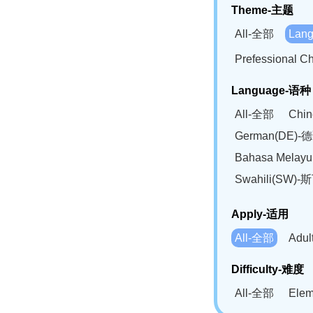
Theme-主题
All-全部
Lan
Prefessional
Language-语种
All-全部
Chi
German(DE)-
Bahasa Mela
Swahili(SW
Apply-适用
All-全部
Adu
Difficulty-难度
All-全部
Ele