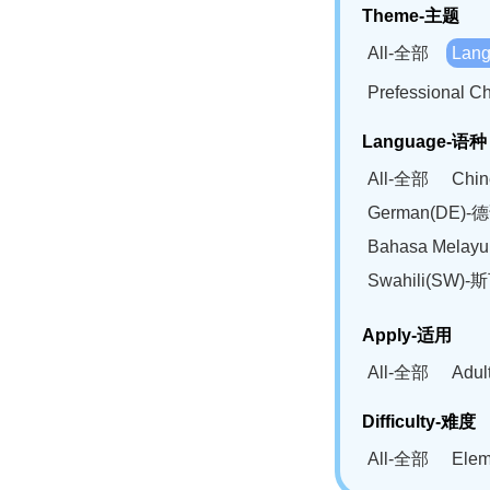
Theme-主题
All-全部
Lan
Prefessional
Language-语种
All-全部
Chi
German(DE)-
Bahasa Mela
Swahili(SW
Apply-适用
All-全部
Adu
Difficulty-难度
All-全部
Ele