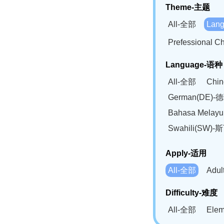
Theme-主题
All-全部
Lan
Prefessional
Language-语种
All-全部
Chi
German(DE)-
Bahasa Mela
Swahili(SW
Apply-适用
All-全部
Adu
Difficulty-难度
All-全部
Ele