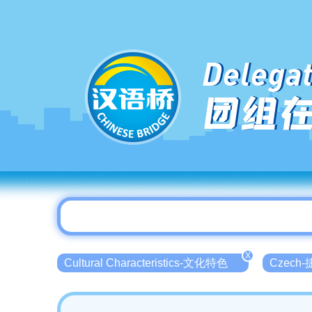
Delegat
团组
X
Cultural Characteristics-文化特色
Czech