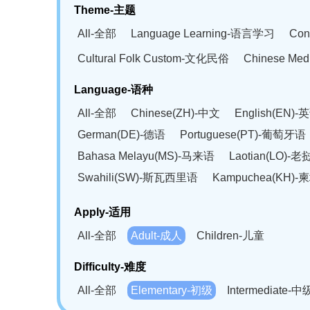
Theme-主题
All-全部
Language Learning-语言学习
Con
Cultural Folk Custom-文化民俗
Chinese Me
Language-语种
All-全部
Chinese(ZH)-中文
English(EN)-
German(DE)-德语
Portuguese(PT)-葡萄牙语
Bahasa Melayu(MS)-马来语
Laotian(LO)-
Swahili(SW)-斯瓦西里语
Kampuchea(KH)
Apply-适用
All-全部
Adult-成人
Children-儿童
Difficulty-难度
All-全部
Elementary-初级
Intermediate-中