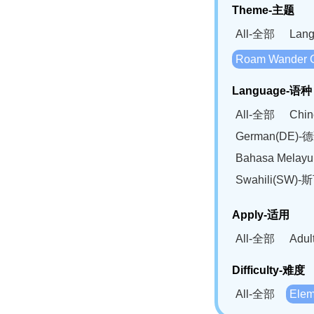
Theme-主题
All-全部
Lan
Roam Wander
Language-语种
All-全部
Chi
German(DE)-
Bahasa Mela
Swahili(SW
Apply-适用
All-全部
Adu
Difficulty-难度
All-全部
Ele