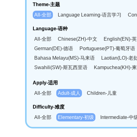
Theme-主题
All-全部
Language Learning-语言学习
Con
Language-语种
All-全部
Chinese(ZH)-中文
English(EN)-
German(DE)-德语
Portuguese(PT)-葡萄牙语
Bahasa Melayu(MS)-马来语
Laotian(LO)-
Swahili(SW)-斯瓦西里语
Kampuchea(KH)
Apply-适用
All-全部
Adult-成人
Children-儿童
Difficulty-难度
All-全部
Elementary-初级
Intermediate-中