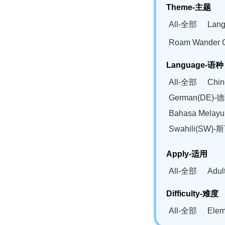
Theme-主题
All-全部
Lan
Roam Wander
Language-语种
All-全部
Chi
German(DE)-
Bahasa Mela
Swahili(SW
Apply-适用
All-全部
Adu
Difficulty-难度
All-全部
Ele