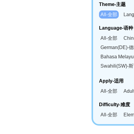
Theme-主题
All-全部
Lan
Language-语种
All-全部
Chi
German(DE)-
Bahasa Mela
Swahili(SW
Apply-适用
All-全部
Adu
Difficulty-难度
All-全部
Ele