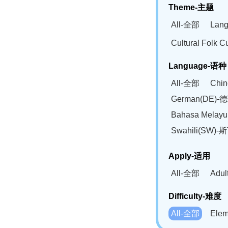
Theme-主题
All-全部
Lan
Cultural Fol
Language-语种
All-全部
Chi
German(DE)-
Bahasa Mela
Swahili(SW
Apply-适用
All-全部
Adu
Difficulty-难度
All-全部
Ele