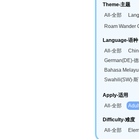
Theme-主题
All-全部
Lan
Roam Wander
Language-语种
All-全部
Chi
German(DE)-
Bahasa Mela
Swahili(SW
Apply-适用
All-全部
Adu
Difficulty-难度
All-全部
Ele