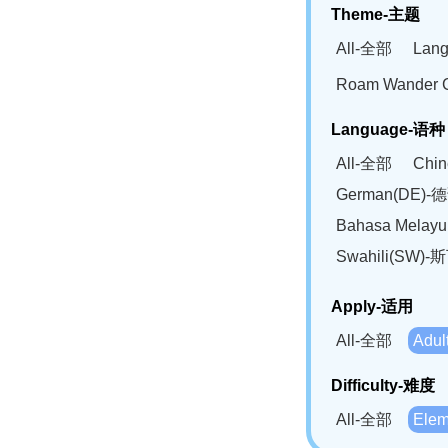
Theme-主题
All-全部
Lan
Roam Wander
Language-语种
All-全部
Chi
German(DE)-
Bahasa Mela
Swahili(SW
Apply-适用
All-全部
Adu
Difficulty-难度
All-全部
Ele