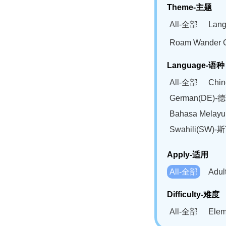
Theme-主题
All-全部
Lan
Roam Wander
Language-语种
All-全部
Chi
German(DE)-
Bahasa Mela
Swahili(SW
Apply-适用
All-全部
Adu
Difficulty-难度
All-全部
Ele