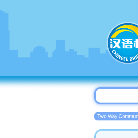
Two Way Commu