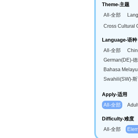
Theme-主题
All-全部
Lan
Cross Cultur
Language-语种
All-全部
Chi
German(DE)-
Bahasa Mela
Swahili(SW
Apply-适用
All-全部
Adu
Difficulty-难度
All-全部
Ele