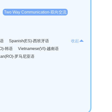
Two Way Communication-双向交流
法语
Spanish(ES)-西班牙语
收起
KO)-韩语
Vietnamese(VI)-越南语
ian(RO)-罗马尼亚语