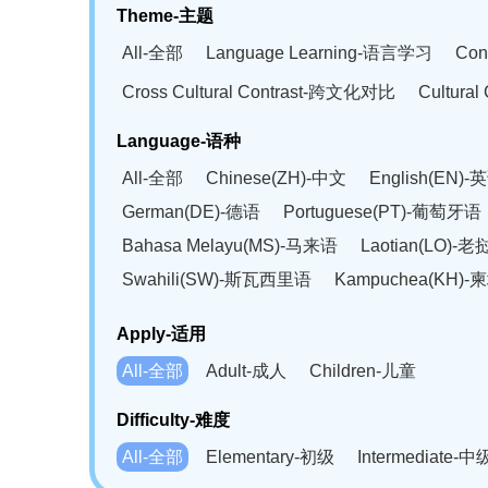
Theme-主题
All-全部
Language Learning-语言学习
Con
Cross Cultural Contrast-跨文化对比
Cultura
Language-语种
All-全部
Chinese(ZH)-中文
English(EN)-
German(DE)-德语
Portuguese(PT)-葡萄牙语
Bahasa Melayu(MS)-马来语
Laotian(LO)-
Swahili(SW)-斯瓦西里语
Kampuchea(KH)
Apply-适用
All-全部
Adult-成人
Children-儿童
Difficulty-难度
All-全部
Elementary-初级
Intermediate-中