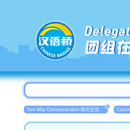
Delegat
团组
X
Two Way Communication-双向交流
Czec