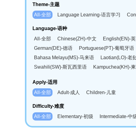
Theme-主题
All-全部
Language Learning-语言学习
Con
Language-语种
All-全部
Chinese(ZH)-中文
English(EN)-
German(DE)-德语
Portuguese(PT)-葡萄牙语
Bahasa Melayu(MS)-马来语
Laotian(LO)-
Swahili(SW)-斯瓦西里语
Kampuchea(KH)
Apply-适用
All-全部
Adult-成人
Children-儿童
Difficulty-难度
All-全部
Elementary-初级
Intermediate-中