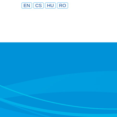
EN
CS
HU
RO