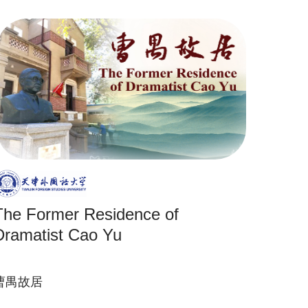
The Former Residence of
Dramatist Cao Yu
曹禺故居