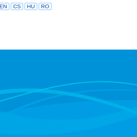
EN
CS
HU
RO