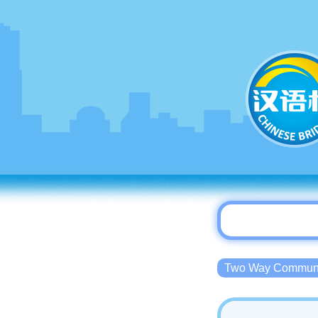
Two Way Commu