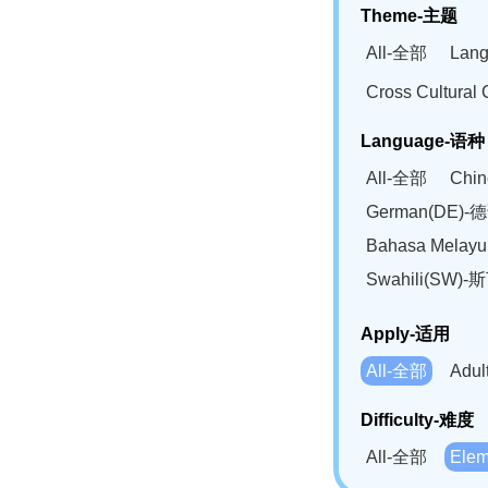
Theme-主题
All-全部
Lan
Cross Cultur
Language-语种
All-全部
Chi
German(DE)-
Bahasa Mela
Swahili(SW
Apply-适用
All-全部
Adu
Difficulty-难度
All-全部
Ele