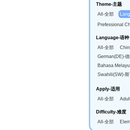
Theme-主题
All-全部
Lan
Prefessional
Language-语种
All-全部
Chi
German(DE)-
Bahasa Mela
Swahili(SW
Apply-适用
All-全部
Adu
Difficulty-难度
All-全部
Ele