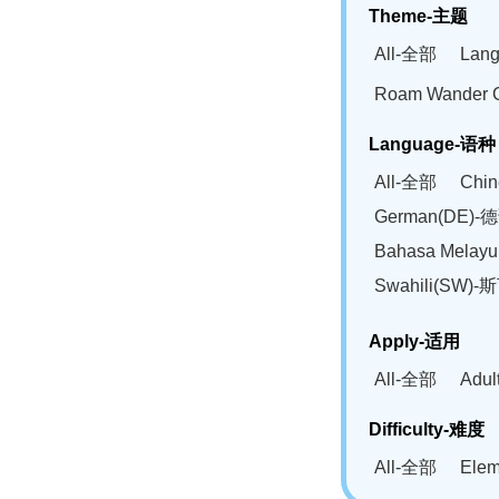
Theme-主题
All-全部
Lan
Roam Wander
Language-语种
All-全部
Chi
German(DE)-
Bahasa Mela
Swahili(SW
Apply-适用
All-全部
Adu
Difficulty-难度
All-全部
Ele