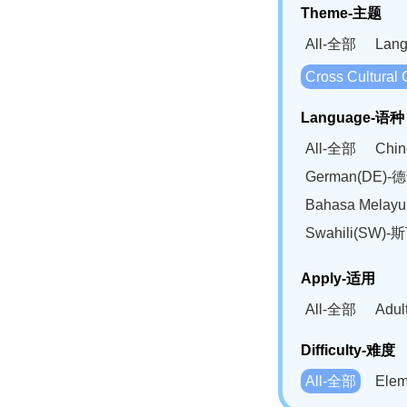
Theme-主题
All-全部
Lan
Cross Cultur
Language-语种
All-全部
Chi
German(DE)-
Bahasa Mela
Swahili(SW
Apply-适用
All-全部
Adu
Difficulty-难度
All-全部
Ele