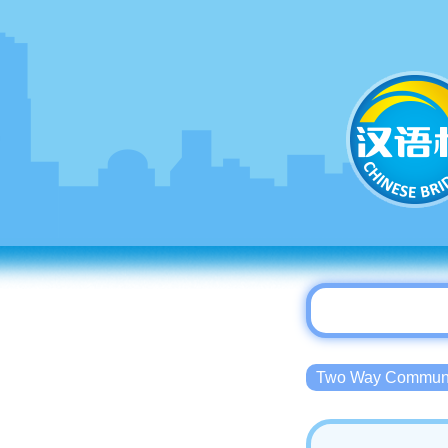
Two Way Commu