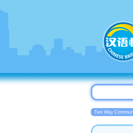
Two Way Commu