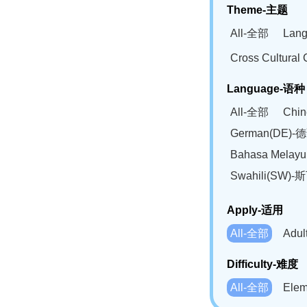
Theme-主题
All-全部
Lan
Cross Cultur
Language-语种
All-全部
Chi
German(DE)-
Bahasa Mela
Swahili(SW
Apply-适用
All-全部
Adu
Difficulty-难度
All-全部
Ele