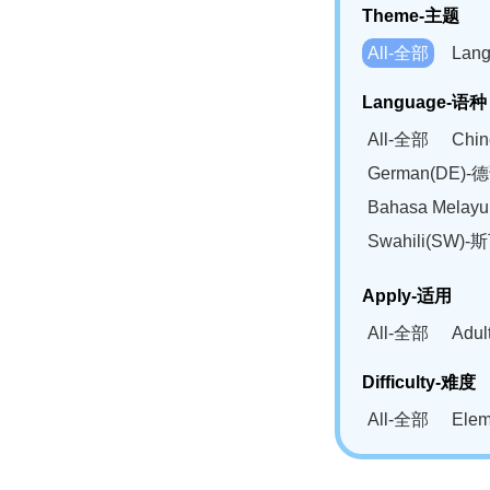
Theme-主题
All-全部
Lan
Language-语种
All-全部
Chi
German(DE)-
Bahasa Mela
Swahili(SW
Apply-适用
All-全部
Adu
Difficulty-难度
All-全部
Ele