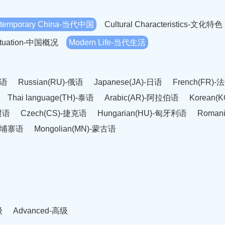
temporary China-当代中国
Cultural Characteristics-文化特色
Situation-中国概况
Modern Life-当代生活
英语
Russian(RU)-俄语
Japanese(JA)-日语
French(FR)-
Thai language(TH)-泰语
Arabic(AR)-阿拉伯语
Korean(
老挝语
Czech(CS)-捷克语
Hungarian(HU)-匈牙利语
Roman
-柬埔寨语
Mongolian(MN)-蒙古语
级
Advanced-高级