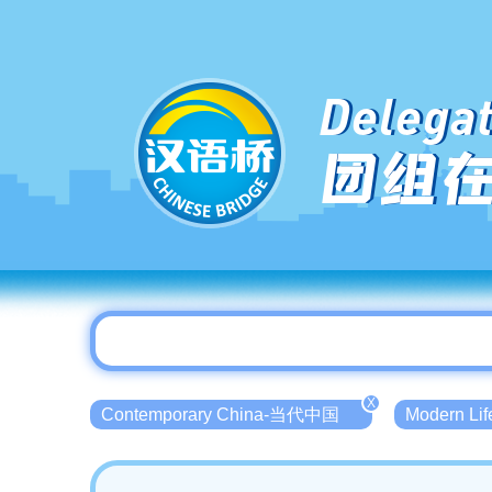
Delegat
团组
X
Contemporary China-当代中国
Modern L