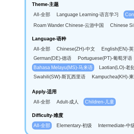
Theme-主题
All-全部
Language Learning-语言学习
Con
Roam Wander Chinese-云游中国
Chinese 
Language-语种
All-全部
Chinese(ZH)-中文
English(EN)-
German(DE)-德语
Portuguese(PT)-葡萄牙语
Bahasa Melayu(MS)-马来语
Laotian(LO)-
Swahili(SW)-斯瓦西里语
Kampuchea(KH)
Apply-适用
All-全部
Adult-成人
Children-儿童
Difficulty-难度
All-全部
Elementary-初级
Intermediate-中