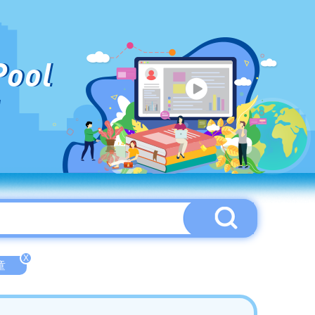
Pool
X
童