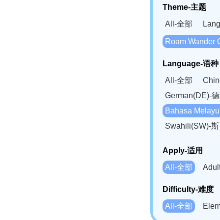
Theme-主题
All-全部
Lan
Roam Wander
Language-语种
All-全部
Chi
German(DE)-
Bahasa Mela
Swahili(SW
Apply-适用
All-全部
Adu
Difficulty-难度
All-全部
Ele