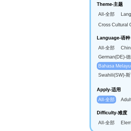
Theme-主题
All-全部
Lan
Cross Cultur
Language-语种
All-全部
Chi
German(DE)-
Bahasa Mela
Swahili(SW
Apply-适用
All-全部
Adu
Difficulty-难度
All-全部
Ele