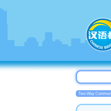
Two Way Commu