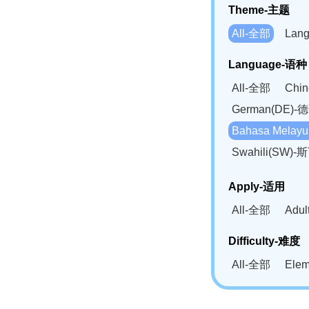
Theme-主题
All-全部
Lan
Language-语种
All-全部
Chi
German(DE)-
Bahasa Mela
Swahili(SW
Apply-适用
All-全部
Adu
Difficulty-难度
All-全部
Ele