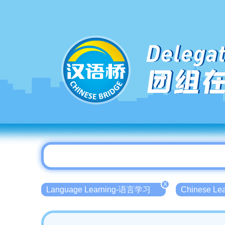
Delegat
团组
X
Language Learning-语言学习
Chinese L