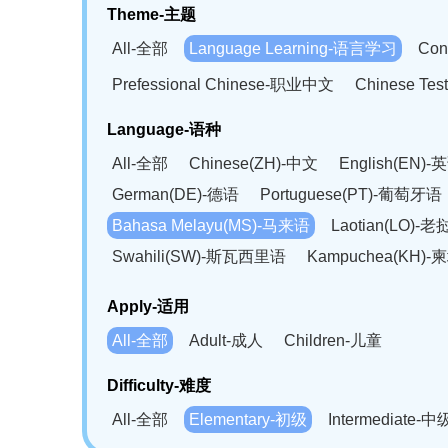
Theme-主题
All-全部
Language Learning-语言学习
Con
Prefessional Chinese-职业中文
Chinese T
Language-语种
All-全部
Chinese(ZH)-中文
English(EN)-
German(DE)-德语
Portuguese(PT)-葡萄牙语
Bahasa Melayu(MS)-马来语
Laotian(LO)-
Swahili(SW)-斯瓦西里语
Kampuchea(KH)
Apply-适用
All-全部
Adult-成人
Children-儿童
Difficulty-难度
All-全部
Elementary-初级
Intermediate-中