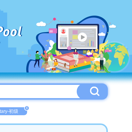
Pool
X
tary-初级