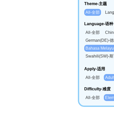
Theme-主题
All-全部
Lan
Language-语种
All-全部
Chi
German(DE)-
Bahasa Mela
Swahili(SW
Apply-适用
All-全部
Adu
Difficulty-难度
All-全部
Ele