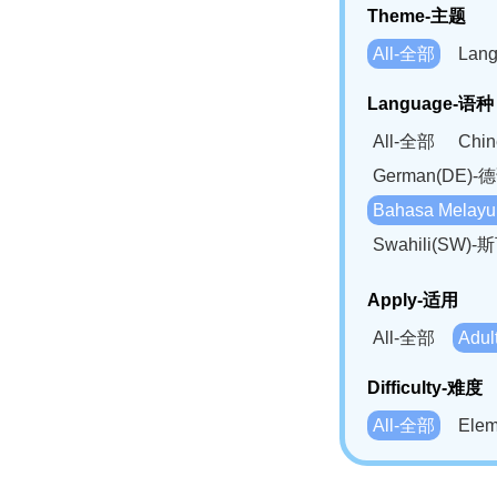
Theme-主题
All-全部
Lan
Language-语种
All-全部
Chi
German(DE)-
Bahasa Mela
Swahili(SW
Apply-适用
All-全部
Adu
Difficulty-难度
All-全部
Ele