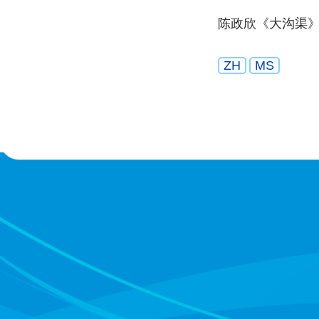
陈政欣《大沟渠
ZH
MS