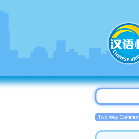
Two Way Commu