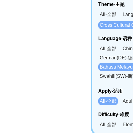
Theme-主题
All-全部
Lan
Cross Cultur
Language-语种
All-全部
Chi
German(DE)-
Bahasa Mela
Swahili(SW
Apply-适用
All-全部
Adu
Difficulty-难度
All-全部
Ele